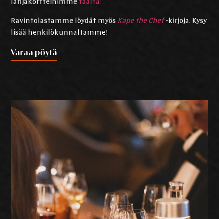
lahjakortteihimme
täältä!
Ravintolastamme löydät myös
Kape the Chef
-kirjoja. Kysy
lisää henkilökunnaltamme!
Varaa pöytä