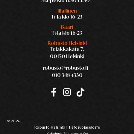
Ma-pe klo 11:30-14:30
Illallinen
Ti-la klo 16–23
Baari
Ti-la klo 16-23
Robusto Helsinki
Telakkakatu 7,
00150 Helsinki
robusto@robusto.fi
010 348 4330
©2026 –
Robusto Helsinki |
Tietosuojaseloste
Kotisivut:
Sivustamo Oy