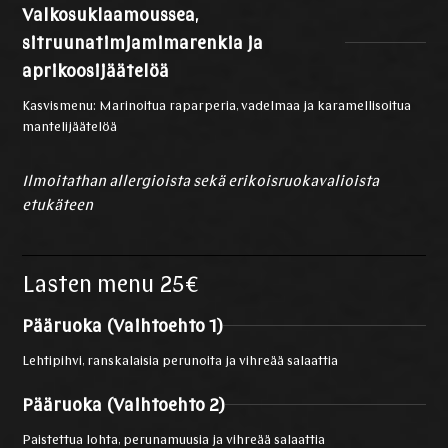
Valkosuklaamoussea,
sitruunatimjamimarenkia ja
aprikoosijäätelöä
Kasvismenu: Marinoitua raparperia, vadelmaa ja karamellisoitua
mantelijäätelöä
Ilmoitathan allergioista sekä erikoisruokavalioista
etukäteen
Lasten menu 25€
Pääruoka (Vaihtoehto 1)
Lehtipihvi, ranskalaisia perunoita ja vihreää salaattia
Pääruoka (Vaihtoehto 2)
Paistettua lohta, perunamuusia ja vihreää salaattia