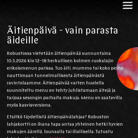
Äitienpäivä - vain parasta
äideille
Robustossa vietetään äitienpäivää sunnuntaina
10.5.2026 klo 12–18 herkullisen kolmen ruokalajin
erikoismenun parissa. Tuo äiti, mummo tai koko perhe
nauttimaan tunnelmallisesta äitienpäivästä
ravintolaamme. Äitienpäivää varten huolella
suunniteltu menu on tehty juhlistamaan äitejä ja
tarjoaa sesongin parhaita makuja. Menu on saatavilla
myös kasvisversiona.
Etsitkö täydellistä äitienpäivälahjaa? Robuston
lahjakortti on ihana tapa antaa yhteinen hetki hyvien
makujen äärellä, lounaalla tai illallisella. Tutustu