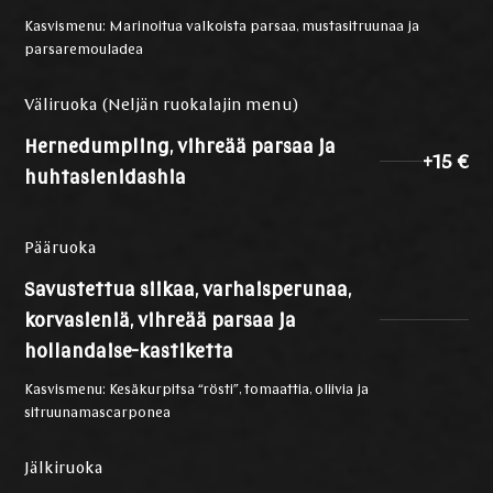
Kasvismenu: Marinoitua valkoista parsaa, mustasitruunaa ja
parsaremouladea
Väliruoka (Neljän ruokalajin menu)
Hernedumpling, vihreää parsaa ja
+15 €
huhtasienidashia
Pääruoka
Savustettua siikaa, varhaisperunaa,
korvasieniä, vihreää parsaa ja
hollandaise-kastiketta
Kasvismenu: Kesäkurpitsa “rösti”, tomaattia, oliivia ja
sitruunamascarponea
Jälkiruoka