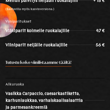
Menun päivitys neljään ruokalajiin
+ 15 €
(Saatavilla myös kasvisversiona.)
Viiniparitukset
Viiniparit kolmelle ruokalajille
47 €
Viiniparit neljälle ruokalajille
56 €
Tutustu koko viinilistaamme täältä!
Alkuruoka
Vasikka Carpaccio, caesarkastiketta,
karhunlaukkaa, varhaiskaalisalaattia
ja parmesankreemiä