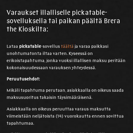
Varaukset illalliselle pickatable-
sovelluksella tai paikan päältä Brera
the Kioskilta:
Lataa
pickatable
-sovellus
täältä
ja varaa paikkasi
unohtumatonta iltaa varten. Kyseessä on
erikoistapahtuma, jonka vuoksi illallisen maksu peritään
kokonaisuudessaan varauksen yhteydessä.
Peruutusehdot:
Mikäli tapahtuma perutaan, asiakkaalla on oikeus saada
maksusuoritus takaisin täysimääräisenä.
Asiakkaalla on oikeus peruuttaa varaus maksutta
viimeistään neljätoista (14) vuorokautta ennen sovittua
tapahtumaa.