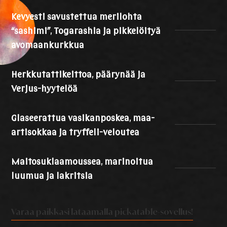
Kevyesti savustettua merilohta
“sashimi”, Togarashia ja pikkelöityä
avomaankurkkua
Herkkutattikeittoa, päärynää ja
Verjus-hyytelöä
Glaseerattua vasikanposkea, maa-
artisokkaa ja tryffeli-veloutea
Maitosuklaamoussea, marinoitua
luumua ja lakritsia
Varaa paikkasi lataamalla pickatable-sovellus!