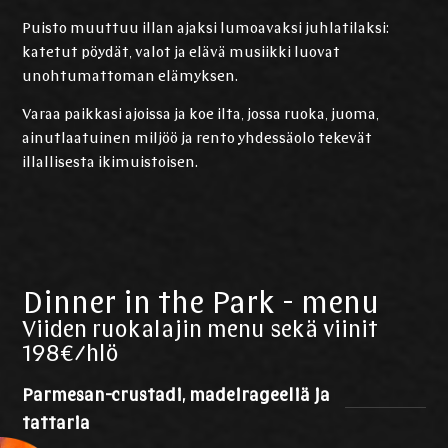
Puisto muuttuu illan ajaksi lumoavaksi juhlatilaksi:
katetut pöydät, valot ja elävä musiikki luovat
unohtumattoman elämyksen.
Varaa paikkasi ajoissa ja koe ilta, jossa ruoka, juoma,
ainutlaatuinen miljöö ja rento yhdessäolo tekevät
illallisesta ikimuistoisen.
Dinner in the Park - menu
Viiden ruokalajin menu sekä viinit
198€/hlö
Parmesan-crustadi, madeirageeliä ja
tattaria