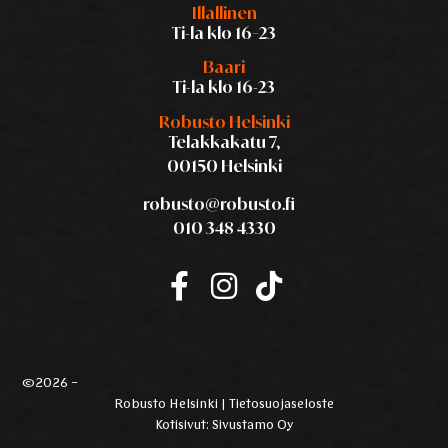
Illallinen
Ti-la klo 16–23
Baari
Ti-la klo 16-23
Robusto Helsinki
Telakkakatu 7,
00150 Helsinki
robusto@robusto.fi
010 348 4330
©2026 –
Robusto Helsinki |
Tietosuojaseloste
Kotisivut:
Sivustamo Oy